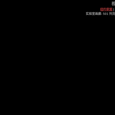
视
纽约家庭
|
实验室画廊- 501 列克星敦