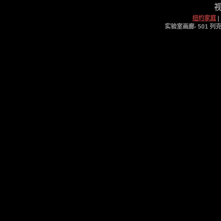
视
纽约家庭
|
实验室画廊- 501 列克星敦