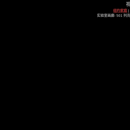
视
纽约家庭
|
实验室画廊- 501 列克星敦